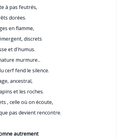
te à pas feutrés,
rêts dorées.
ages en flamme,
mergent, discrets
sse et d'humus.
 nature murmure...
u cerf fend le silence.
ge, ancestral,
apins et les roches.
ets , celle où on écoute,
que pas devient rencontre.
utomne autrement