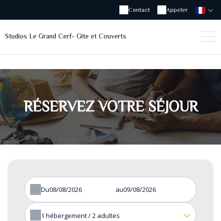
Contact
Appeler
Studios Le Grand Cerf- Gîte et Couverts
RÉSERVEZ VOTRE SÉJOUR
Du
au
1
hébergement /
2
adultes